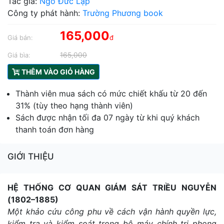
Tác giả:
Ngô Đức Lập
Công ty phát hành:
Trường Phương book
165,000
Giá bán:
đ
165,000
Giá bìa:
THÊM VÀO GIỎ HÀNG
Thành viên mua sách có mức chiết khấu từ 20 đến
31% (tùy theo hạng thành viên)
Sách được nhận tối đa 07 ngày từ khi quý khách
thanh toán đơn hàng
GIỚI THIỆU
HỆ THỐNG CƠ QUAN GIÁM SÁT TRIỀU NGUYỄN
(1802–1885)
Một khảo cứu công phu về cách vận hành quyền lực,
kiểm tra và kiểm soát trong bộ máy chính trị phong