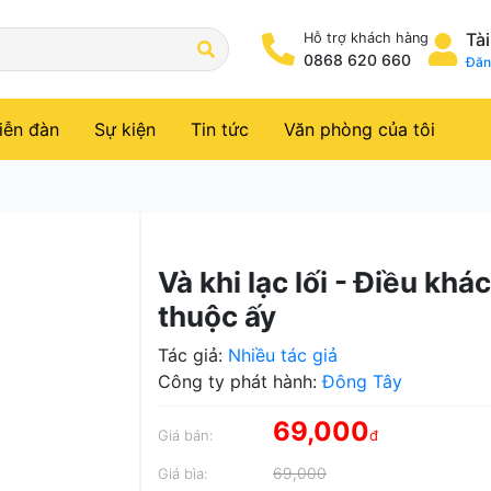
Tà
Hỗ trợ khách hàng
0868 620 660
Đăn
iễn đàn
Sự kiện
Tin tức
Văn phòng của tôi
Và khi lạc lối - Điều kh
thuộc ấy
Tác giả:
Nhiều tác giả
Công ty phát hành:
Đông Tây
69,000
Giá bán:
đ
69,000
Giá bìa: