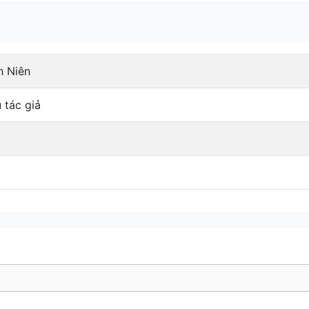
h Niên
 tác giả