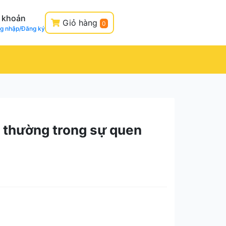
i khoản
Giỏ hàng
0
g nhập/Đăng ký
ác thường trong sự quen