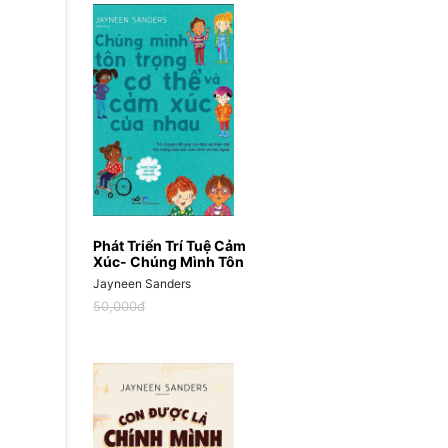
Phát Triển Trí Tuệ Cảm
Xúc- Chúng Mình Tôn
Trọng Cơ Thể Và Cảm
Jayneen Sanders
Xúc Của Nhau
50,000đ