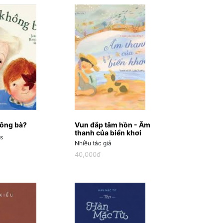
hông bà?
Vun đắp tâm hồn - Âm
thanh của biển khơi
is
Nhiều tác giả
40,000đ