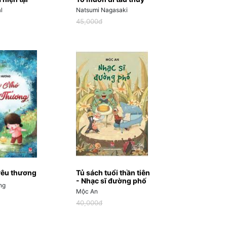
l
Natsumi Nagasaki
45,000đ
yêu thương
Tủ sách tuổi thần tiên
- Nhạc sĩ đường phố
ng
Mộc An
40,000đ