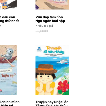
 đâu con -
Vun đắp tâm hồn -
ng thứ nhất
Ngụ ngôn loài hộp
ng sao
Nhiều tác giả
iả
39,000đ
ới chính mình
Truyện hay Nhật Bản -
 hiện tại
Tớ muốn đi tàu thủy