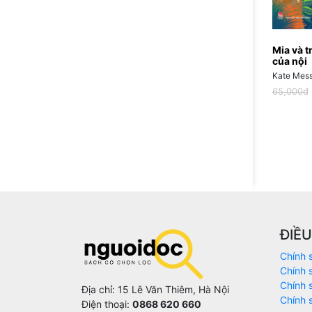
Mia và t
của nội
Kate Mes
65,000đ
ĐIỀ
Chính 
Chính 
Chính 
Địa chỉ: 15 Lê Văn Thiêm, Hà Nội
Chính 
Điện thoại:
0868 620 660