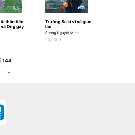
ổi thần tiên
Trường Sa kì vĩ và gian
 và Ong gầy
lao
Sương Nguyệt Minh
50,000đ
ố
144
»