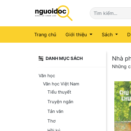
(current)
Trang chủ
Giới thiệu
Sách
D
Nhà ph
DANH MỤC SÁCH
Những c
Văn học
Văn học Việt Nam
Tiểu thuyết
Truyện ngắn
Tản văn
Thơ
Hồi ký