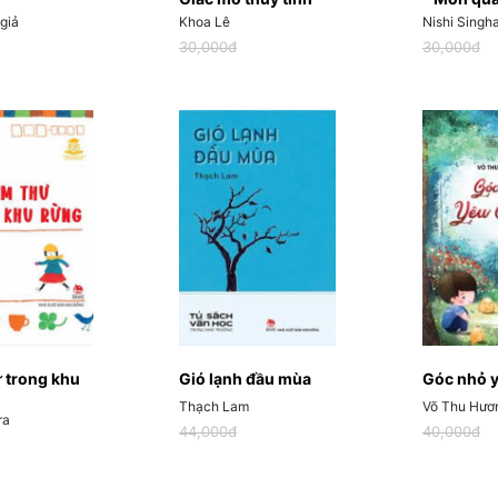
giả
Khoa Lê
Nishi Singha
30,000đ
30,000đ
 trong khu
Gió lạnh đầu mùa
Góc nhỏ 
Thạch Lam
Võ Thu Hươ
ra
44,000đ
40,000đ