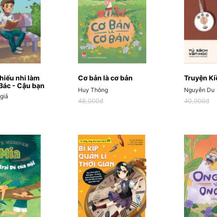
hiếu nhi làm
Cơ bản là cơ bản
Truyện Ki
 Bác - Cậu bạn
Huy Thông
Nguyễn Du
 sách
giả
48,000đ
40,000đ