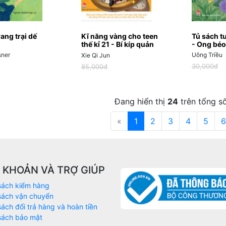
rang trại dế
Kĩ năng vàng cho teen
Tủ sách tu
thế kỉ 21 - Bí kíp quản
- Ong béo
lý thời gian
sner
Uông Triều
Xie Qi Jun
30,000đ
85,000đ
Đang hiển thị
24
trên tổng s
«
1
2
3
4
5
6
U KHOẢN VÀ TRỢ GIÚP
sách kiểm hàng
sách vận chuyển
sách đổi trả hàng và hoàn tiền
sách bảo mật