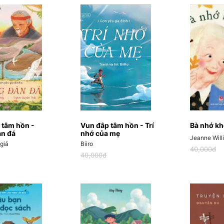
 tâm hồn -
Vun đắp tâm hồn - Trí
Bà nhớ k
àn đá
nhớ của mẹ
Jeanne Will
giả
Biiro
40,000đ
40,000đ