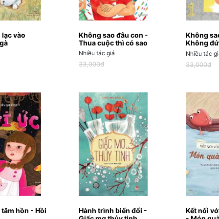
 lạc vào
Không sao đâu con -
Không sao
gà
Thua cuộc thì có sao
Không đứ
cũng chẳ
Nhiều tác giả
Nhiều tác g
33,000đ
33,000đ
 tâm hồn - Hồi
Hành trình biến đổi -
Kết nối v
Giấc mơ thủy tinh
- Món quà