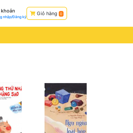
i khoản
Giỏ hàng
0
g nhập/Đăng ký