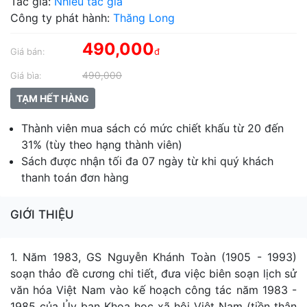
Tác giả:
Nhiều tác giả
Công ty phát hành:
Thăng Long
490,000
Giá bán:
đ
490,000
Giá bìa:
TẠM HẾT HÀNG
Thành viên mua sách có mức chiết khấu từ 20 đến
31% (tùy theo hạng thành viên)
Sách được nhận tối đa 07 ngày từ khi quý khách
thanh toán đơn hàng
GIỚI THIỆU
1. Năm 1983, GS Nguyễn Khánh Toàn (1905 - 1993)
soạn thảo đề cương chi tiết, đưa việc biên soạn lịch sử
văn hóa Việt Nam vào kế hoạch công tác năm 1983 -
1985 của Ủy ban Khoa học xã hội Việt Nam (tiền thân