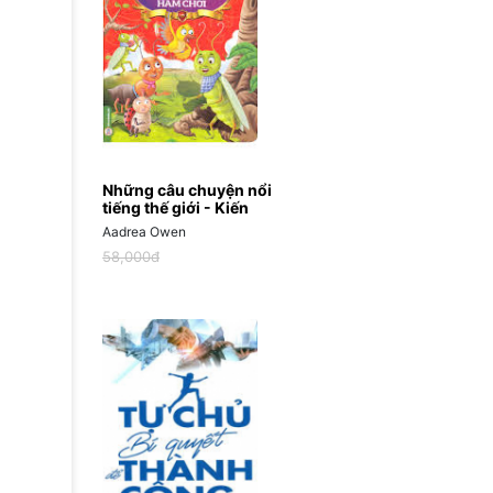
Những câu chuyện nổi
tiếng thế giới - Kiến
chăm chỉ và châu
Aadrea Owen
chấu ham chơi
58,000đ