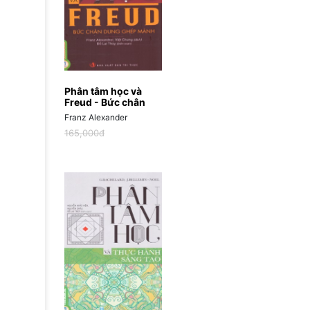
Phân tâm học và
Freud - Bức chân
dung ghép mảnh
Franz Alexander
165,000đ